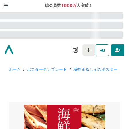
総会員数
1600万
人突破！
ホーム
/
ポスターテンプレート
/
海鮮まるしぇのポスター