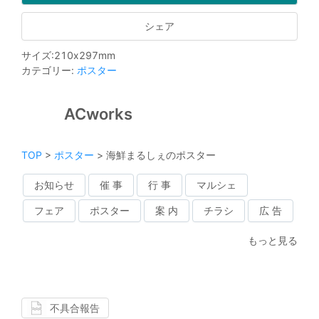
シェア
サイズ
:
210
x
297
mm
カテゴリー
:
ポスター
ACworks
TOP
>
ポスター
>
海鮮まるしぇのポスター
お知らせ
催 事
行 事
マルシェ
フェア
ポスター
案 内
チラシ
広 告
もっと見る
不具合報告