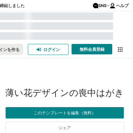
締結しました
SNS
ヘルプ
無料会員登録
インを作る
ログイン
薄い花デザインの喪中はがき
このテンプレートを編集（無料）
シェア