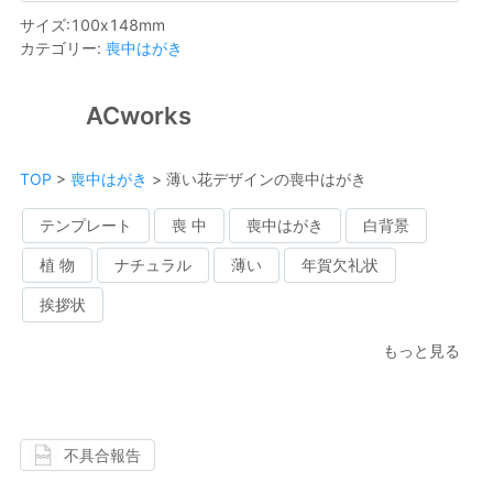
サイズ
:
100
x
148
mm
カテゴリー
:
喪中はがき
ACworks
TOP
>
喪中はがき
>
薄い花デザインの喪中はがき
テンプレート
喪 中
喪中はがき
白背景
植 物
ナチュラル
薄い
年賀欠礼状
挨拶状
もっと見る
不具合報告