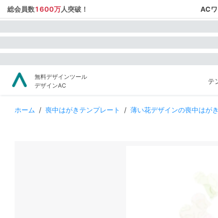
総会員数
1600万
人突破！
AC
無料デザインツール
テ
デザインAC
ホーム
/
喪中はがきテンプレート
/
薄い花デザインの喪中はが