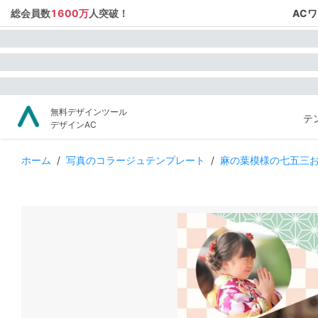
総会員数
1600万
人突破！
AC
無料デザインツール
テ
デザインAC
ホーム
/
写真のコラージュテンプレート
/
麻の葉模様の七五三