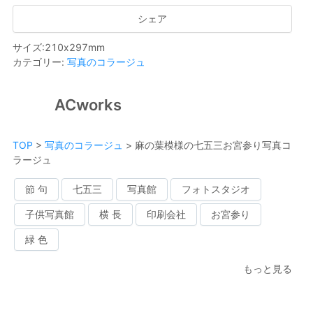
シェア
サイズ
:
210
x
297
mm
カテゴリー
:
写真のコラージュ
ACworks
TOP
>
写真のコラージュ
>
麻の葉模様の七五三お宮参り写真コ
ラージュ
節 句
七五三
写真館
フォトスタジオ
子供写真館
横 長
印刷会社
お宮参り
緑 色
もっと見る