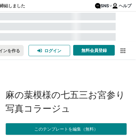
締結しました
SNS
ヘルプ
無料会員登録
インを作る
ログイン
麻の葉模様の七五三お宮参り
写真コラージュ
このテンプレートを編集（無料）