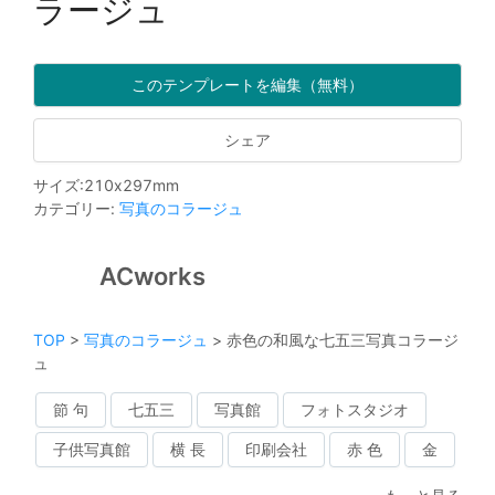
ラージュ
このテンプレートを編集（無料）
シェア
サイズ
:
210
x
297
mm
カテゴリー
:
写真のコラージュ
ACworks
TOP
>
写真のコラージュ
>
赤色の和風な七五三写真コラージ
ュ
節 句
七五三
写真館
フォトスタジオ
子供写真館
横 長
印刷会社
赤 色
金