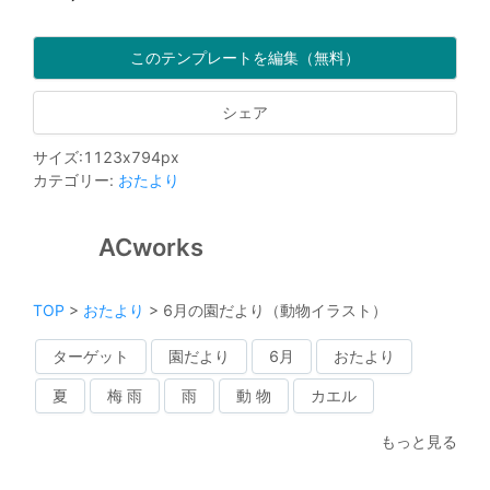
このテンプレートを編集（無料）
シェア
サイズ
:
1123
x
794
px
カテゴリー
:
おたより
ACworks
TOP
>
おたより
>
6月の園だより（動物イラスト）
ターゲット
園だより
6月
おたより
夏
梅 雨
雨
動 物
カエル
もっと見る