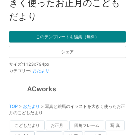
きく使ったお正月のこども
だより
このテンプレートを編集（無料）
シェア
サイズ
:
1123
x
794
px
カテゴリー
:
おたより
ACworks
TOP
>
おたより
>
写真と絵馬のイラストを大きく使ったお正
月のこどもだより
こどもだより
お正月
四角フレーム
写 真