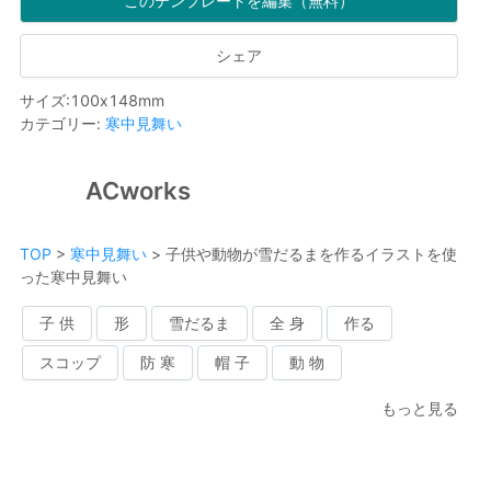
このテンプレートを編集（無料）
シェア
サイズ
:
100
x
148
mm
カテゴリー
:
寒中見舞い
ACworks
TOP
>
寒中見舞い
>
子供や動物が雪だるまを作るイラストを使
った寒中見舞い
子 供
形
雪だるま
全 身
作る
スコップ
防 寒
帽 子
動 物
もっと見る