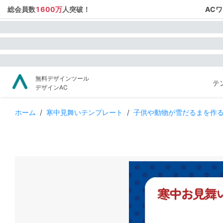
総会員数
1600万
人突破！
AC
無料デザインツール
テ
デザインAC
ホーム
/
寒中見舞いテンプレート
/
子供や動物が雪だるまを作