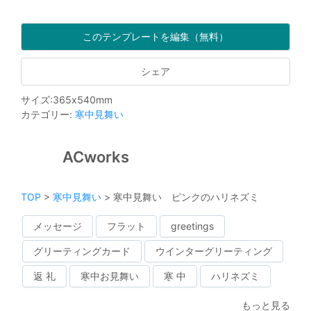
このテンプレートを編集（無料）
シェア
サイズ
:
365
x
540
mm
カテゴリー
:
寒中見舞い
ACworks
TOP
>
寒中見舞い
>
寒中見舞い ピンクのハリネズミ
メッセージ
フラット
greetings
グリーティングカード
ウインターグリーティング
返 礼
寒中お見舞い
寒 中
ハリネズミ
もっと見る