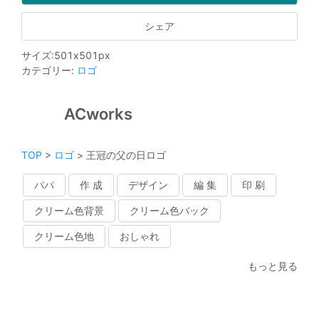
シェア
サイズ
:
501
x
501
px
カテゴリー
:
ロゴ
ACworks
TOP
>
ロゴ
>
王冠の父の日ロゴ
パパ
作 成
デザイン
編 集
印 刷
クリーム色背景
クリーム色バック
クリーム色地
おしゃれ
もっと見る