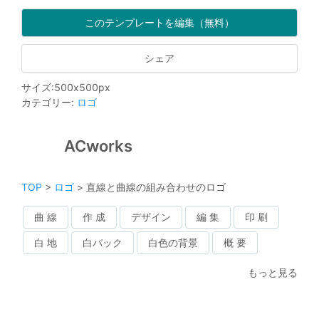
このテンプレートを編集（無料）
シェア
サイズ
:
500
x
500
px
カテゴリー
:
ロゴ
ACworks
TOP
>
ロゴ
>
直線と曲線の組み合わせのロゴ
曲 線
作 成
デザイン
編 集
印 刷
白 地
白バック
白色の背景
概 要
もっと見る