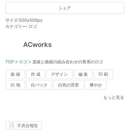
シェア
サイズ
:
500
x
500
px
カテゴリー
:
ロゴ
ACworks
TOP
>
ロゴ
>
直線と曲線の組み合わせの青系のロゴ
曲 線
作 成
デザイン
編 集
印 刷
白 地
白バック
白色の背景
爽やか
もっと見る
不具合報告