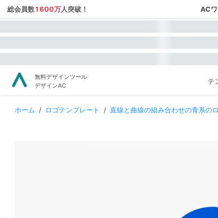
総会員数
1600万
人突破！
AC
無料デザインツール
テ
デザインAC
ホーム
/
ロゴテンプレート
/
直線と曲線の組み合わせの青系の