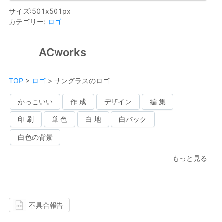
サイズ
:
501
x
501
px
カテゴリー
:
ロゴ
ACworks
TOP
>
ロゴ
>
サングラスのロゴ
かっこいい
作 成
デザイン
編 集
印 刷
単 色
白 地
白バック
白色の背景
もっと見る
不具合報告