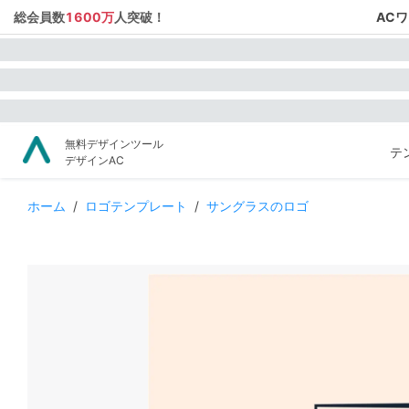
総会員数
1600万
人突破！
AC
無料デザインツール
テ
デザインAC
ホーム
/
ロゴテンプレート
/
サングラスのロゴ