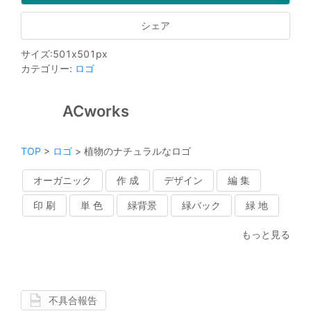
シェア
サイズ
:
501
x
501
px
カテゴリー
:
ロゴ
ACworks
TOP
>
ロゴ
>
植物のナチュラルなロゴ
オーガニック
作 成
デザイン
編 集
印 刷
単 色
緑背景
緑バック
緑 地
もっと見る
不具合報告