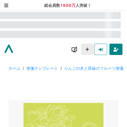
総会員数
1600万
人突破！
ホーム
/
便箋テンプレート
/
りんごの木と罫線のフルーツ便箋