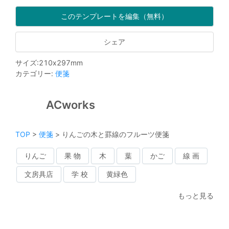
このテンプレートを編集（無料）
シェア
サイズ
:
210
x
297
mm
カテゴリー
:
便箋
ACworks
TOP
>
便箋
>
りんごの木と罫線のフルーツ便箋
りんご
果 物
木
葉
かご
線 画
文房具店
学 校
黄緑色
もっと見る