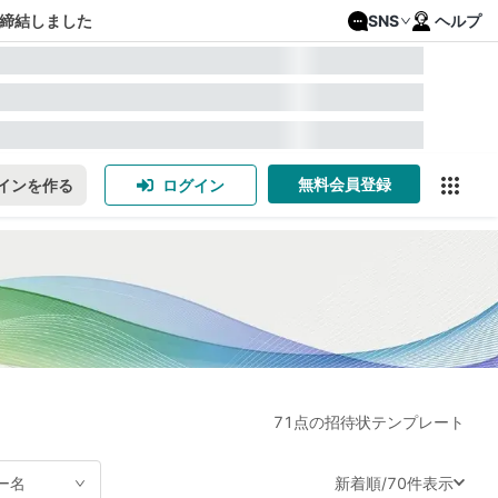
締結しました
SNS
ヘルプ
無料会員登録
インを作る
ログイン
71点の招待状テンプレート
新着順
/
70件表示
ー名