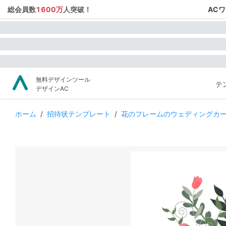
総会員数
1600万
人突破！
AC
無料デザインツール
テ
デザインAC
ホーム
/
招待状テンプレート
/
花のフレームのウェディングカ