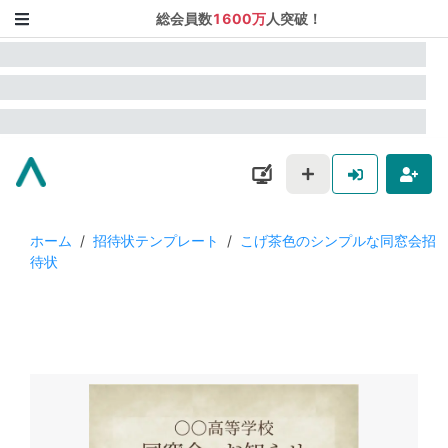
総会員数
1600万
人突破！
ホーム
/
招待状テンプレート
/
こげ茶色のシンプルな同窓会招
待状