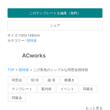
このテンプレートを編集（無料）
シェア
サイズ
:
100
x
148
mm
カテゴリー
:
招待状
ACworks
TOP
>
招待状
>
こげ茶色のシンプルな同窓会招待状
同窓会
招 待
縦 長
横書き
テンプレート
案内状
イベント
同級生
同級会
もっと見る