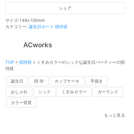
シェア
サイズ
:
148
x
100
mm
カテゴリー
:
誕生日カード
招待状
ACworks
TOP
>
招待状
>
くすみカラーのシックな誕生日パーティーの招
待状
誕生日
招 待
カップケーキ
手描き
おしゃれ
シック
くすみカラー
ガーランド
カラー背景
もっと見る