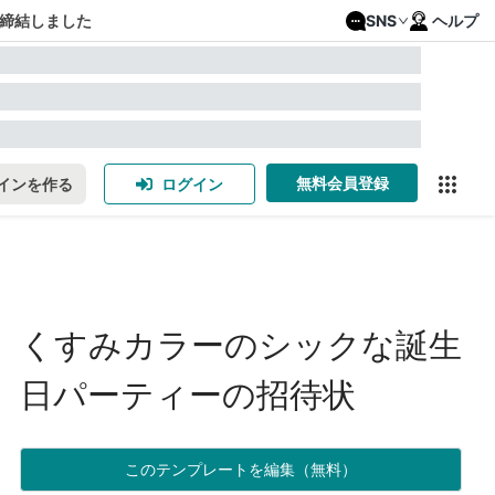
締結しました
SNS
ヘルプ
無料会員登録
インを作る
ログイン
くすみカラーのシックな誕生
日パーティーの招待状
このテンプレートを編集（無料）