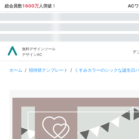
総会員数
1600万
人突破！
AC
無料デザインツール
テ
デザインAC
ホーム
/
招待状テンプレート
/
くすみカラーのシックな誕生日