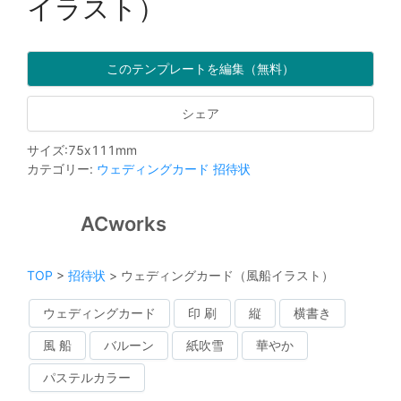
イラスト）
このテンプレートを編集（無料）
シェア
サイズ
:
75
x
111
mm
カテゴリー
:
ウェディングカード
招待状
ACworks
TOP
>
招待状
>
ウェディングカード（風船イラスト）
ウェディングカード
印 刷
縦
横書き
風 船
バルーン
紙吹雪
華やか
パステルカラー