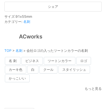
シェア
サイズ
:
91
x
55
mm
カテゴリー
:
名刺
ACworks
TOP
>
名刺
>
会社ロゴの入ったツートンカラーの名刺
名 刺
ビジネス
ツートンカラー
ロゴ
カーキ色
白
クール
スタイリッシュ
かっこいい
もっと見る