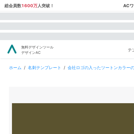
総会員数
1600万
人突破！
AC
無料デザインツール
テ
デザインAC
ホーム
/
名刺テンプレート
/
会社ロゴの入ったツートンカラー