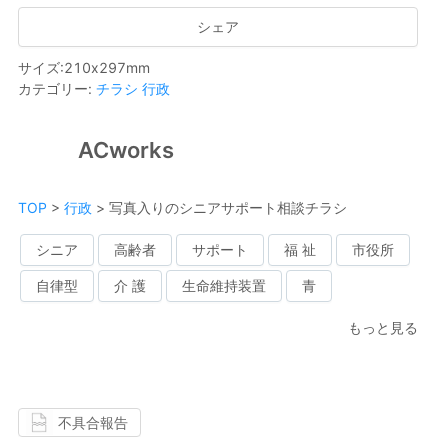
シェア
サイズ
:
210
x
297
mm
カテゴリー
:
チラシ
行政
ACworks
TOP
>
行政
>
写真入りのシニアサポート相談チラシ
シニア
高齢者
サポート
福 祉
市役所
自律型
介 護
生命維持装置
青
もっと見る
不具合報告