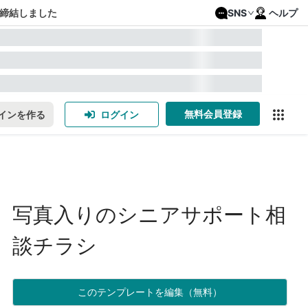
締結しました
SNS
ヘルプ
無料会員登録
インを作る
ログイン
写真入りのシニアサポート相
談チラシ
このテンプレートを編集（無料）