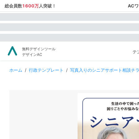
総会員数
1600万
人突破！
AC
無料デザインツール
テ
デザインAC
ホーム
/
行政テンプレート
/
写真入りのシニアサポート相談チ