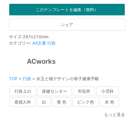
このテンプレートを編集（無料）
シェア
サイズ
:
297
x
210
mm
カテゴリー
:
A4文書
行政
ACworks
TOP
>
行政
>
水玉と猫デザインの母子健康手帳
行政上の
保健センター
市役所
小児科
産婦人科
白
黄 色
ピンク色
水 色
もっと見る