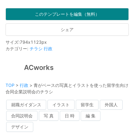
このテンプレートを編集（無料）
シェア
サイズ
:
794
x
1123
px
カテゴリー
:
チラシ
行政
ACworks
TOP
>
行政
>
青がベースの写真とイラストを使った留学生向け
合同企業説明会のチラシ
就職ガイダンス
イラスト
留学生
外国人
合同説明会
写 真
日 時
編 集
デザイン