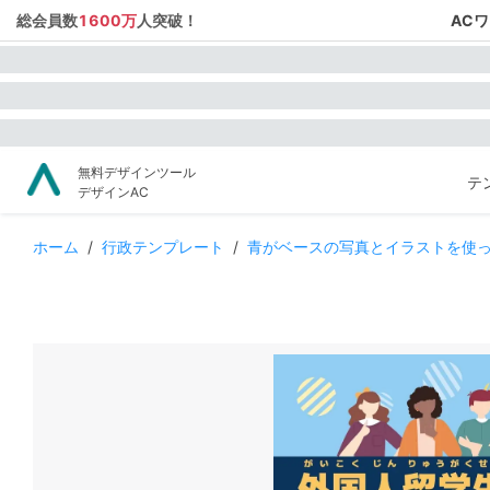
総会員数
1600万
人突破！
AC
無料デザインツール
テ
デザインAC
ホーム
/
行政テンプレート
/
青がベースの写真とイラストを使