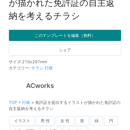
が描かれた免許証の自主返
納を考えるチラシ
このテンプレートを編集（無料）
シェア
サイズ
:
210
x
297
mm
カテゴリー
:
チラシ
行政
ACworks
TOP
>
行政
>
免許証を提出するイラストが描かれた免許証の
自主返納を考えるチラシ
イラスト
男 性
女 性
形
緑
円