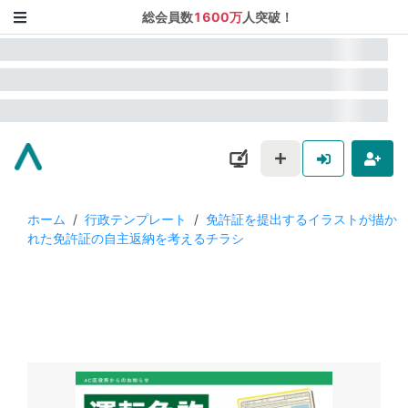
総会員数
1600万
人突破！
ホーム
/
行政テンプレート
/
免許証を提出するイラストが描か
れた免許証の自主返納を考えるチラシ