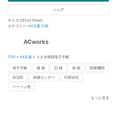
シェア
サイズ
:
297
x
210
mm
カテゴリー
:
A4文書
行政
ACworks
TOP
>
A4文書
>
うさぎ模様母子手帳
母子手帳
健 康
記 録
表 紙
医療機関
自治区
保健センター
印刷会社
ベージュ色
もっと見る