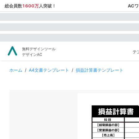
総会員数
1600万
人突破！
AC
無料デザインツール
テ
デザインAC
ホーム
/
A4文書テンプレート
/
損益計算書テンプレート