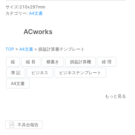
サイズ
:
210
x
297
mm
カテゴリー
:
A4文書
ACworks
TOP
>
A4文書
>
損益計算書テンプレート
縦
縦 長
横書き
損益計算機
経 理
簿 記
ビジネス
ビジネステンプレート
A4文書
もっと見る
不具合報告