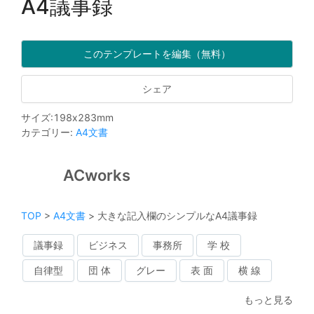
A4議事録
このテンプレートを編集（無料）
シェア
サイズ
:
198
x
283
mm
カテゴリー
:
A4文書
ACworks
TOP
>
A4文書
>
大きな記入欄のシンプルなA4議事録
議事録
ビジネス
事務所
学 校
自律型
団 体
グレー
表 面
横 線
もっと見る