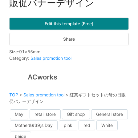
販促バナーデザイン
Edit this template (Free)
Share
Size
:
91
x
55
mm
Category
:
Sales promotion tool
ACworks
TOP
>
Sales promotion tool
>
紅茶ギフトセットの母の日販
促バナーデザイン
May
retail store
Gift shop
General store
Mother&#39;s Day
pink
red
White
beige