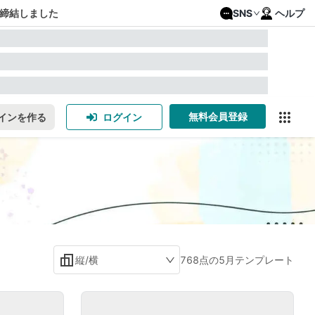
締結しました
SNS
ヘルプ
無料会員登録
インを作る
ログイン
縦/横
768点の5月テンプレート