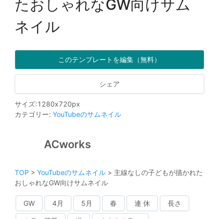
たおしゃれなGW向けサム
ネイル
このテンプレートを編集（無料）
シェア
サイズ
:
1280
x
720
px
カテゴリー
:
YouTubeのサムネイル
ACworks
TOP
>
YouTubeのサムネイル
>
主線なしの子どもが描かれた
おしゃれなGW向けサムネイル
GW
4月
5月
春
連 休
長さ