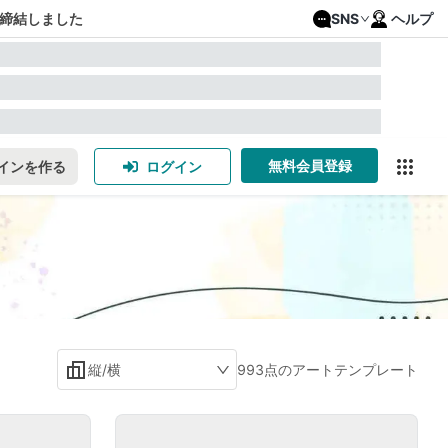
締結しました
SNS
ヘルプ
無料会員登録
インを作る
ログイン
縦/横
993点のアートテンプレート