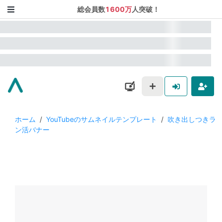
総会員数
1600万
人突破！
ホーム
/
YouTubeのサムネイルテンプレート
/
吹き出しつきラ
ン活バナー