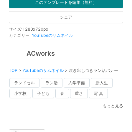
このテンプレートを編集（無料）
シェア
サイズ
:
1280
x
720
px
カテゴリー
:
YouTubeのサムネイル
ACworks
TOP
>
YouTubeのサムネイル
>
吹き出しつきラン活バナー
ランドセル
ラン活
入学準備
新入生
小学校
子ども
春
重さ
写 真
もっと見る