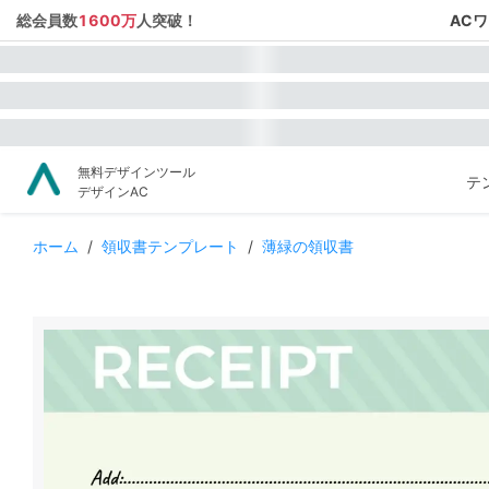
総会員数
1600万
人突破！
AC
無料デザインツール
テ
デザインAC
ホーム
/
領収書テンプレート
/
薄緑の領収書