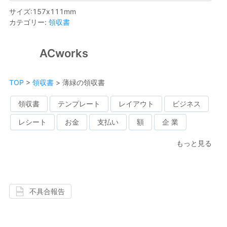
サイズ
:
157
x
111
mm
カテゴリー
:
領収書
ACworks
TOP
>
領収書
>
薄緑の領収書
領収書
テンプレート
レイアウト
ビジネス
レシート
お金
支払い
額
企 業
もっと見る
不具合報告