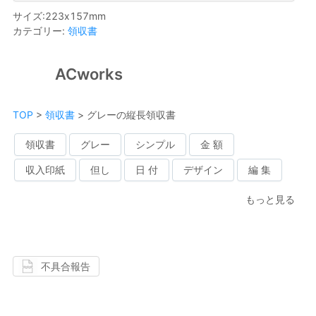
サイズ
:
223
x
157
mm
カテゴリー
:
領収書
ACworks
TOP
>
領収書
>
グレーの縦長領収書
領収書
グレー
シンプル
金 額
収入印紙
但し
日 付
デザイン
編 集
もっと見る
不具合報告