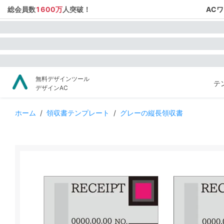
総会員数
1600万
人突破！
AC
無料デザインツール
テ
デザインAC
ホーム
/
領収書テンプレート
/
グレーの縦長領収書