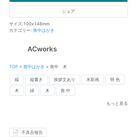
シェア
サイズ
:
100
x
148
mm
カテゴリー
:
喪中はがき
ACworks
TOP
>
喪中はがき
>
喪中 木
縦
縦書き
挨拶文あり
水彩画
明 色
木
緑
木
喪 中
もっと見る
不具合報告