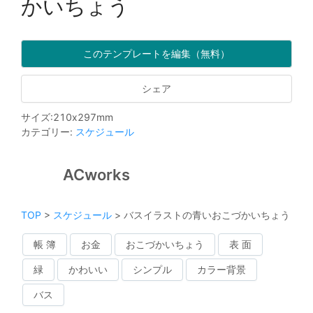
かいちょう
このテンプレートを編集（無料）
シェア
サイズ
:
210
x
297
mm
カテゴリー
:
スケジュール
ACworks
TOP
>
スケジュール
>
バスイラストの青いおこづかいちょう
帳 簿
お金
おこづかいちょう
表 面
緑
かわいい
シンプル
カラー背景
バス