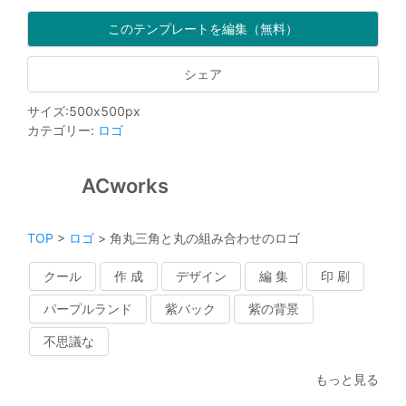
このテンプレートを編集（無料）
シェア
サイズ
:
500
x
500
px
カテゴリー
:
ロゴ
ACworks
TOP
>
ロゴ
>
角丸三角と丸の組み合わせのロゴ
クール
作 成
デザイン
編 集
印 刷
パープルランド
紫バック
紫の背景
不思議な
もっと見る