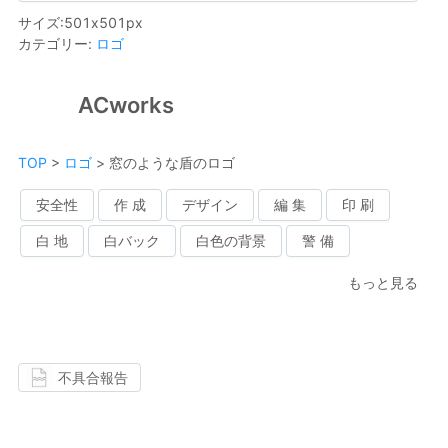
サイズ
:
501
x
501
px
カテゴリー
:
ロゴ
ACworks
TOP
>
ロゴ
>
窓のような盾のロゴ
安全性
作 成
デザイン
編 集
印 刷
白 地
白バック
白色の背景
警 備
もっと見る
不具合報告