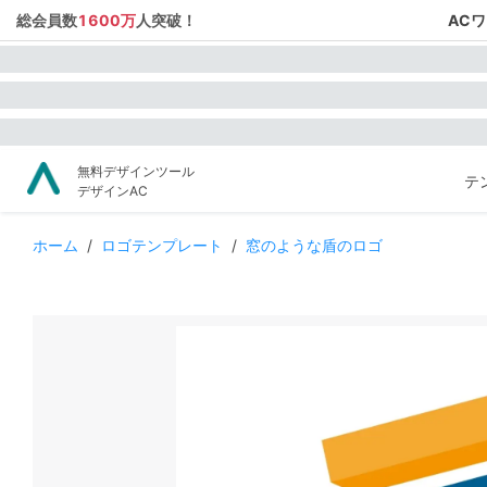
総会員数
1600万
人突破！
AC
無料デザインツール
テ
デザインAC
ホーム
/
ロゴテンプレート
/
窓のような盾のロゴ