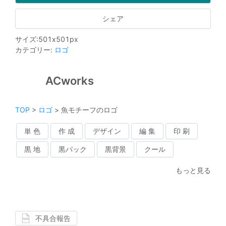
シェア
サイズ
:
501
x
501
px
カテゴリー
:
ロゴ
ACworks
TOP
>
ロゴ
>
魚モチーフのロゴ
単 色
作 成
デザイン
編 集
印 刷
黒 地
黒バック
黒背景
クール
もっと見る
不具合報告