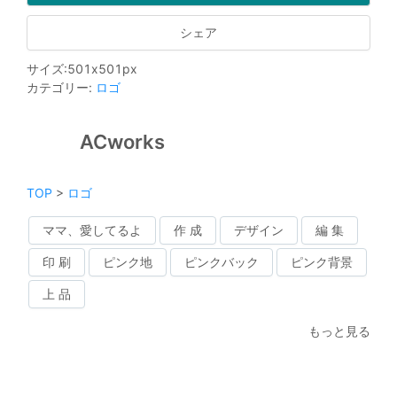
シェア
サイズ
:
501
x
501
px
カテゴリー
:
ロゴ
ACworks
TOP
>
ロゴ
ママ、愛してるよ
作 成
デザイン
編 集
印 刷
ピンク地
ピンクバック
ピンク背景
上 品
もっと見る