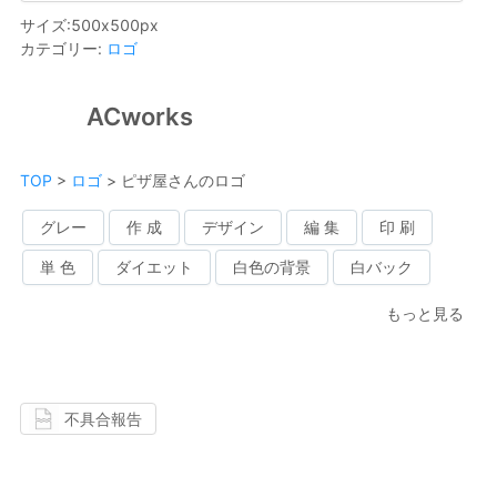
サイズ
:
500
x
500
px
カテゴリー
:
ロゴ
ACworks
TOP
>
ロゴ
>
ピザ屋さんのロゴ
グレー
作 成
デザイン
編 集
印 刷
単 色
ダイエット
白色の背景
白バック
もっと見る
不具合報告