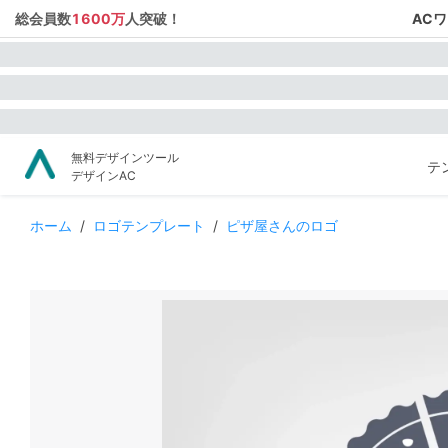
総会員数
1600万
人突破！
AC
無料デザインツール
テ
デザインAC
ホーム
/
ロゴテンプレート
/
ピザ屋さんのロゴ