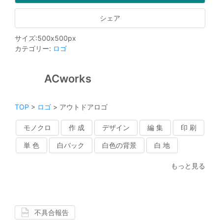
シェア
サイズ
:
500
x
500
px
カテゴリー
:
ロゴ
ACworks
TOP
>
ロゴ
>
アウトドアロゴ
モノクロ
作 成
デザイン
編 集
印 刷
単 色
白バック
白色の背景
白 地
もっと見る
不具合報告