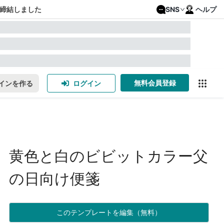
締結しました
SNS
ヘルプ
無料会員登録
インを作る
ログイン
黄色と白のビビットカラー父
の日向け便箋
このテンプレートを編集（無料）