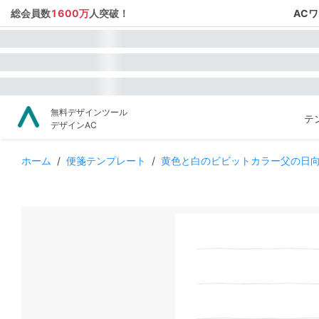
総会員数
1600万
人突破！
AC
無料デザインツール
テ
デザインAC
ホーム
/
便箋テンプレート
/
黄色と白のビビットカラー父の日