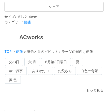
シェア
サイズ
:
157
x
219
mm
カテゴリー
:
便箋
ACworks
TOP
>
便箋
>
黄色と白のビビットカラー父の日向け便箋
父の日
六 月
6月第3日曜日
夏
年中行事
ありがたい
お父さん
白色の背景
黄 色
もっと見る