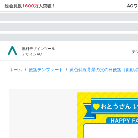
総会員数
1600万
人突破！
AC
無料デザインツール
テ
デザインAC
ホーム
/
便箋テンプレート
/
黄色斜線背景の父の日便箋（似顔