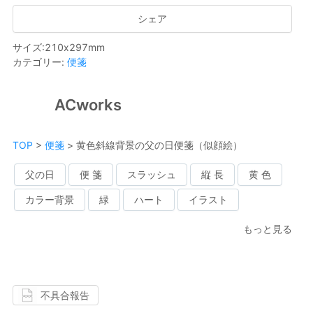
シェア
サイズ
:
210
x
297
mm
カテゴリー
:
便箋
ACworks
TOP
>
便箋
>
黄色斜線背景の父の日便箋（似顔絵）
父の日
便 箋
スラッシュ
縦 長
黄 色
カラー背景
緑
ハート
イラスト
もっと見る
不具合報告