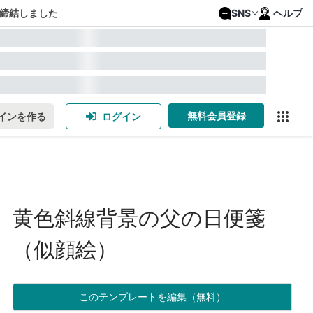
締結しました
SNS
ヘルプ
無料会員登録
インを作る
ログイン
黄色斜線背景の父の日便箋
（似顔絵）
このテンプレートを編集（無料）