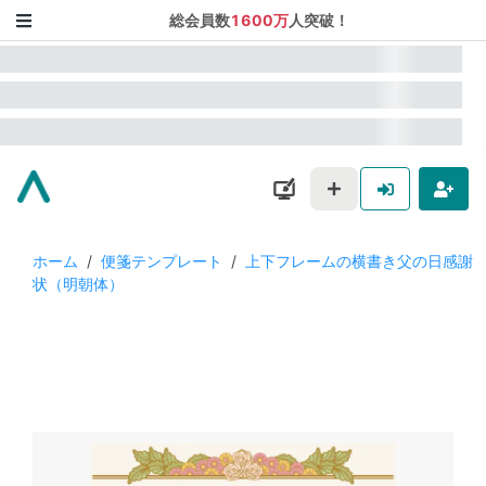
総会員数
1600万
人突破！
ホーム
/
便箋テンプレート
/
上下フレームの横書き父の日感謝
状（明朝体）