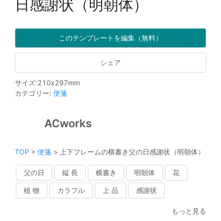
日感謝状（明朝体）
このテンプレートを編集（無料）
シェア
サイズ
:
210
x
297
mm
カテゴリー
:
便箋
ACworks
TOP
>
便箋
>
上下フレームの横書き父の日感謝状（明朝体）
父の日
縦 長
横書き
明朝体
花
植 物
カラフル
上 品
感謝状
もっと見る