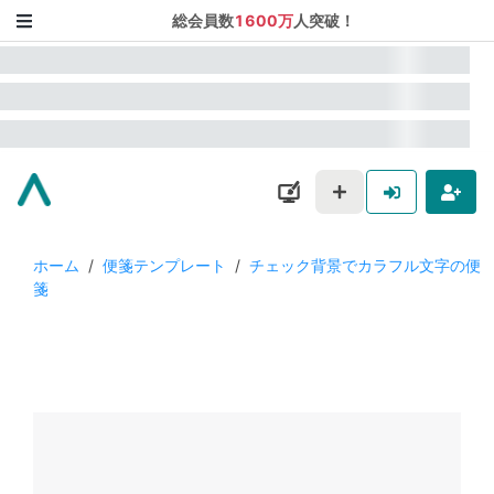
総会員数
1600万
人突破！
ホーム
/
便箋テンプレート
/
チェック背景でカラフル文字の便
箋