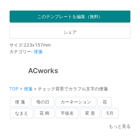
このテンプレートを編集（無料）
シェア
サイズ
:
223
x
157
mm
カテゴリー
:
便箋
ACworks
TOP
>
便箋
>
チェック背景でカラフル文字の便箋
便 箋
母の日
カーネーション
花
なまえ
花 柄
平仮名
変 形
5月
もっと見る