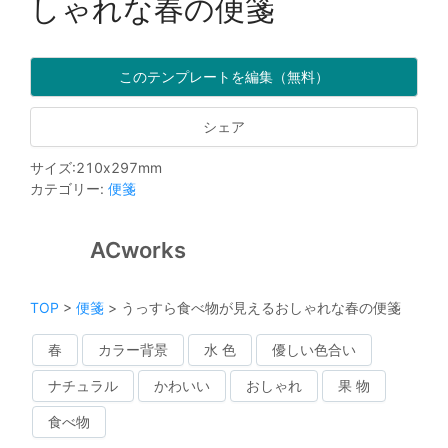
しゃれな春の便箋
このテンプレートを編集（無料）
シェア
サイズ
:
210
x
297
mm
カテゴリー
:
便箋
ACworks
TOP
>
便箋
>
うっすら食べ物が見えるおしゃれな春の便箋
春
カラー背景
水 色
優しい色合い
ナチュラル
かわいい
おしゃれ
果 物
食べ物