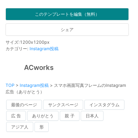
このテンプレートを編集（無料）
シェア
サイズ
:
1200
x
1200
px
カテゴリー
:
Instagram投稿
ACworks
TOP
>
Instagram投稿
>
スマホ画面写真フレームのInstagram
広告（ありがとう）
最後のページ
サンクスページ
インスタグラム
広 告
ありがとう
親 子
日本人
アジア人
形