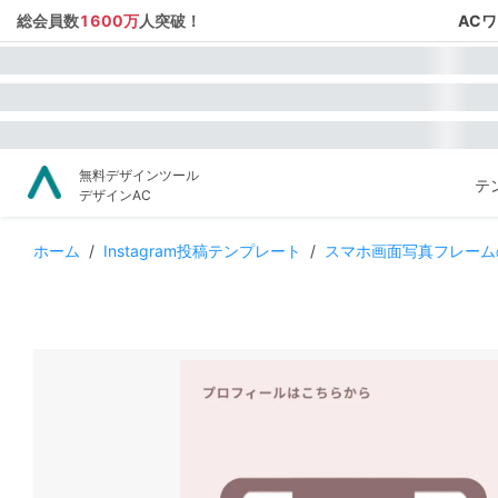
総会員数
1600万
人突破！
AC
無料デザインツール
テ
デザインAC
ホーム
/
Instagram投稿テンプレート
/
スマホ画面写真フレームのI