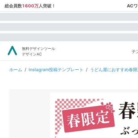
総会員数
1600万
人突破！
AC
無料デザインツール
テ
デザインAC
ホーム
/
Instagram投稿テンプレート
/
うどん屋におすすめ春限