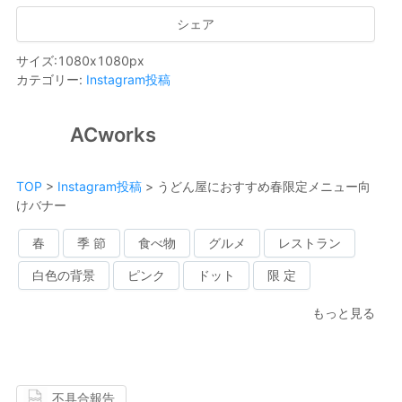
シェア
サイズ
:
1080
x
1080
px
カテゴリー
:
Instagram投稿
ACworks
TOP
>
Instagram投稿
>
うどん屋におすすめ春限定メニュー向
けバナー
春
季 節
食べ物
グルメ
レストラン
白色の背景
ピンク
ドット
限 定
もっと見る
不具合報告