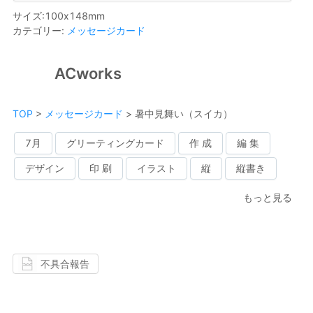
サイズ
:
100
x
148
mm
カテゴリー
:
メッセージカード
ACworks
TOP
>
メッセージカード
>
暑中見舞い（スイカ）
7月
グリーティングカード
作 成
編 集
デザイン
印 刷
イラスト
縦
縦書き
もっと見る
不具合報告