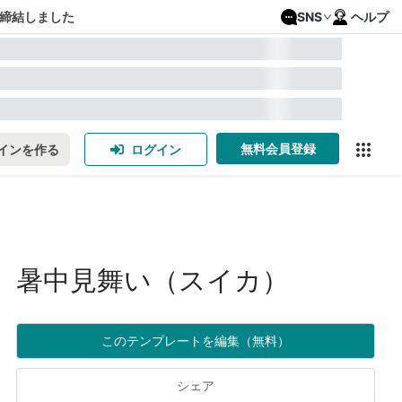
締結しました
SNS
ヘルプ
無料会員登録
インを作る
ログイン
暑中見舞い（スイカ）
このテンプレートを編集（無料）
シェア